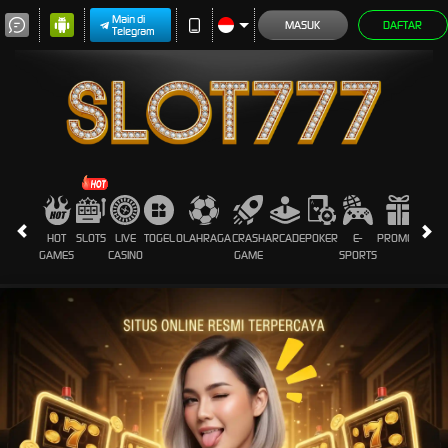
Main di
MASUK
DAFTAR
Telegram
HOT
SLOTS
LIVE
TOGEL
OLAHRAGA
CRASH
ARCADE
POKER
E-
PROMOSI
GAMES
CASINO
GAME
SPORTS