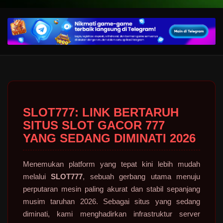
SLOT777: LINK BERTARUH
SITUS SLOT GACOR 777
YANG SEDANG DIMINATI 2026
Menemukan platform yang tepat kini lebih mudah
melalui
SLOT777
, sebuah gerbang utama menuju
perputaran mesin paling akurat dan stabil sepanjang
musim taruhan 2026. Sebagai situs yang sedang
diminati, kami menghadirkan infrastruktur server