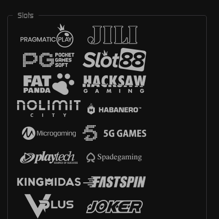
Slots