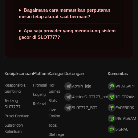
Bagaimana cara memastikan perputaran
mesin tetap akurat saat bermain?
Apa saja provider yang mendukung sistem
gacor di SLOT777?
Kebijaksanaan
Platform
Kategori
Dukungan
Komunitas
Responsible
Promosi
Hot
Admin_jeje
WHATSAPP
Gambling
Games
Loyalty
AsistenSLOT777_bot
TELEGRAM
Tentang
Slots
Referral
SLOT777
SLOT777_BOT
FACEBOOK
Live
Pusat Bantuan
Casino
INSTAGRAM
Syarat dan
Togel
SIGNAL
Ketentuan
Olahraga