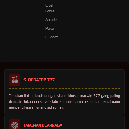
Crash
Game
Arcade
Poker
E-Sports
SLOT GACOR 777
Temukan link bertaruh dengan sistem khusus maxwin 777 yang paling
diminati. Dukungan server stabil kami menjamin perputaran akurat yang
gampang kasih menang setiap hari.
TARUHAN OLAHRAGA