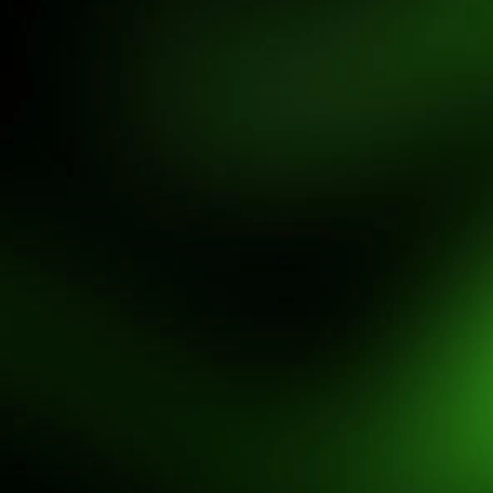
deo****7
IDR
4,823,100.00
Gates of Olympus 1000
pejua****x
IDR
4,639,500.00
Fortune of Olympus
may****5
IDR
3,926,400.00
Pyramid Bonanza
wa****1
IDR
3,152,850.00
Gates of Olympus 1000
P
gaco****0
IDR
3,100,360.00
Gates of Olympus Super
Scatter
A