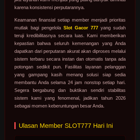
karena konsistensi perputarannya.
Keamanan finansial setiap member menjadi prioritas
mutlak bagi pengelola
Slot Gacor 777
yang sudah
teruji kredibilitasnya secara luas. Kami memberikan
kepastian bahwa seluruh kemenangan yang Anda
dapatkan dari perputaran akurat akan diproses melalui
sistem terbaru secara instan dan otomatis tanpa ada
potongan sedikit pun. Fasilitas layanan pelanggan
yang gampang kasih menang solusi siap sedia
membantu Anda selama 24 jam nonstop setiap hari.
Segera bergabung dan buktikan sendiri stabilitas
sistem kami yang fenomenal, jadikan tahun 2026
sebagai momen keberuntungan besar Anda.
Ulasan Member SLOT777 Hari Ini